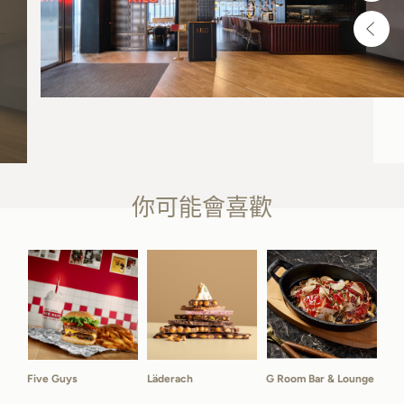
你可能會喜歡
Five Guys
Läderach
G Room Bar & Lounge