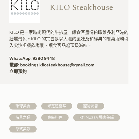
KILO Steakhouse
KILO 是一家時尚現代的牛扒屋，讓食客盡情俯瞰維多利亞港的
壯麗景色。KILO 的宗旨是以大膽的風味及和經典的餐桌服務引
入尖沙咀餐飲場景，讓食客品嚐頂級滋味。
WhatsApp:
9380 9448
電郵:
bookings.kilosteakhouse@gmail.com
立即預約
環球美食
米芝蓮薈萃
寵物友善
海景之選
高級料理
K11 MUSEA 獨家美饌
意式美饌