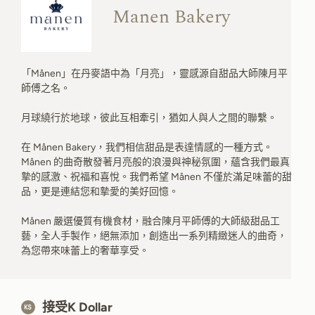
Manen Bakery
「Månen」在丹麥語中為「月亮」，靈感源自甜品大師陳月平
師傅之名。
月球繞行於地球，彼此互相牽引，猶如人與人之間的聯繫。
在 Månen Bakery，我們相信甜品是表達情感的一種方式。
Månen 的曲奇散發著月亮般的浪漫與神秘氛圍，蘊含我們最真
摯的感激、祝福和喜悅。我們希望 Månen 不僅於滿足味蕾的甜
品，更是連結您和摯愛的美好回憶。
Månen 嚴選優質有機食材，融合陳月平師傅的大師級甜品工
藝，全人手製作，絕無添加，創造出一系列精緻迷人的曲奇，
為您帶來味蕾上的奢華享受。
接受K Dollar