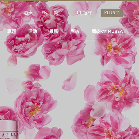
泊車
EN
简
搜尋
專題
活動
推廣
到訪
關於K11 MUSEA