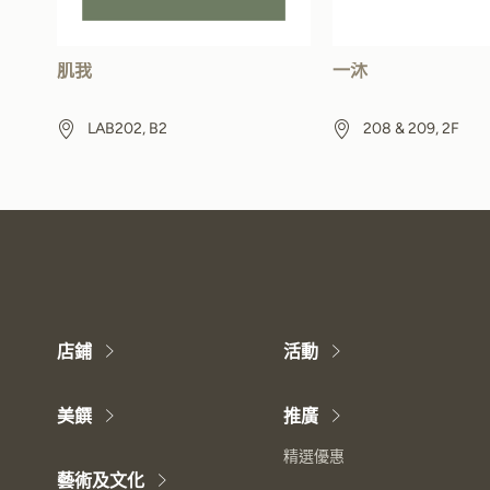
肌我
一沐
LAB202, B2
208 & 209, 2F
店鋪
活動
美饌
推廣
精選優惠
藝術及文化