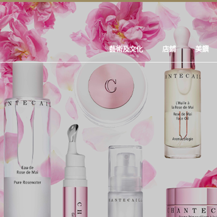
藝術及文化
店鋪
美饌