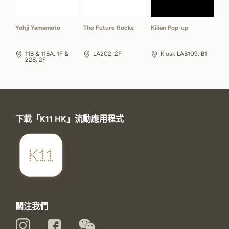
Yohji Yamamoto
The Future Rocks
Kilian Pop-up
118 & 118A, 1F &
LA202, 2F
Kiosk LAB109, B1
228, 2F
下載「K11 HK」流動應用程式
關注我們